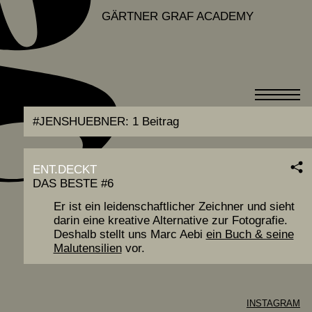
GÄRTNER GRAF ACADEMY
#JENSHUEBNER:
1 Beitrag
ENT.DECKT
DAS BESTE #6
Er ist ein leiden­schaftlicher Zeichner und sieht
darin eine kreative Alter­native zur Foto­grafie.
Deshalb stellt uns Marc Aebi
ein Buch & seine
Mal­uten­silien
vor.
INSTAGRAM